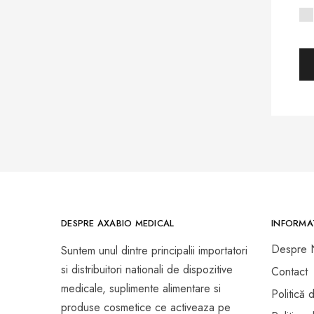
Prezervative Si Lubrifianti
Teste Rapide de Autotestare
DESPRE AXABIO MEDICAL
INFORMAT
Despre 
Suntem unul dintre principalii importatori
si distribuitori nationali de dispozitive
Contact
medicale, suplimente alimentare si
Politică 
produse cosmetice ce activeaza pe