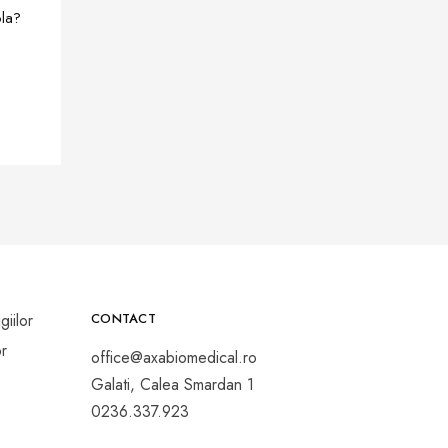
ola?
CONTACT
office@axabiomedical.ro
Galati, Calea Smardan 1
0236.337.923