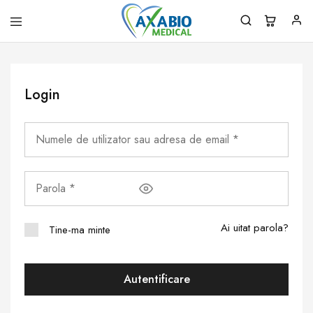
Axabio
Solutii
Medical
pentru
sanatatea
ta!
Login
Ai uitat parola?
Tine-ma minte
Autentificare