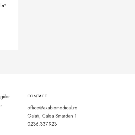
ola?
CONTACT
office@axabiomedical.ro
Galati, Calea Smardan 1
0236.337.923