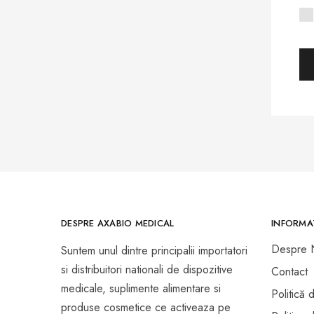
Prezervative Si Lubrifianti
Teste Rapide de Autotestare
DESPRE AXABIO MEDICAL
INFORMAT
Despre 
Suntem unul dintre principalii importatori
si distribuitori nationali de dispozitive
Contact
medicale, suplimente alimentare si
Politică 
produse cosmetice ce activeaza pe