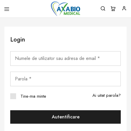
Axabio
Solutii
Medical
pentru
sanatatea
ta!
Login
Ai uitat parola?
Tine-ma minte
Autentificare