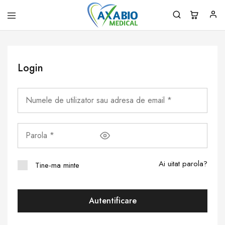
Axabio
Solutii
Medical
pentru
sanatatea
ta!
Login
Ai uitat parola?
Tine-ma minte
Autentificare