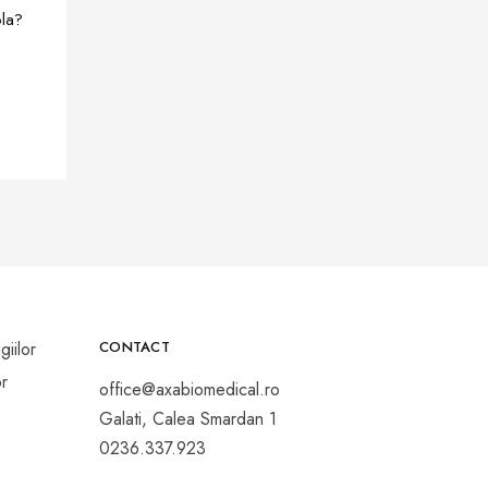
ola?
CONTACT
office@axabiomedical.ro
Galati, Calea Smardan 1
0236.337.923