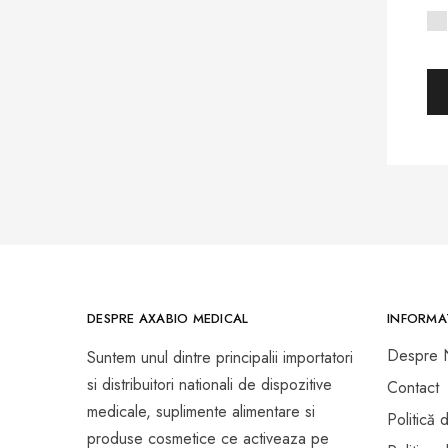
Prezervative Si Lubrifianti
Teste Rapide de Autotestare
DESPRE AXABIO MEDICAL
INFORMAT
Despre 
Suntem unul dintre principalii importatori
si distribuitori nationali de dispozitive
Contact
medicale, suplimente alimentare si
Politică 
produse cosmetice ce activeaza pe