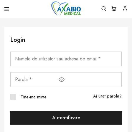
Axabio
Solutii
Medical
pentru
sanatatea
ta!
Login
Ai uitat parola?
Tine-ma minte
Autentificare