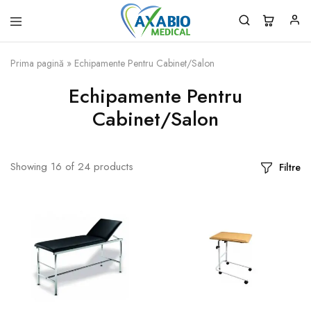
Axabio
Solutii
Medical
pentru
Prima pagină
»
Echipamente Pentru Cabinet/Salon
sanatatea
ta!
Echipamente Pentru
Cabinet/Salon
Showing
16
of
24
products
Filtre