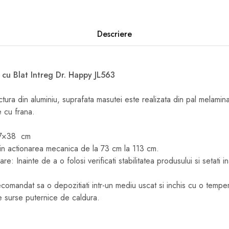
Descriere
 cu Blat Intreg Dr. Happy JL563
ctura din aluminiu, suprafata masutei este realizata din pal melamin
e cu frana.
77×38 cm
prin actionarea mecanica de la 73 cm la 113 cm.
zare: Inainte de a o folosi verificati stabilitatea produsului si setati
comandat sa o depozitiati intr-un mediu uscat si inchis cu o temper
e surse puternice de caldura.