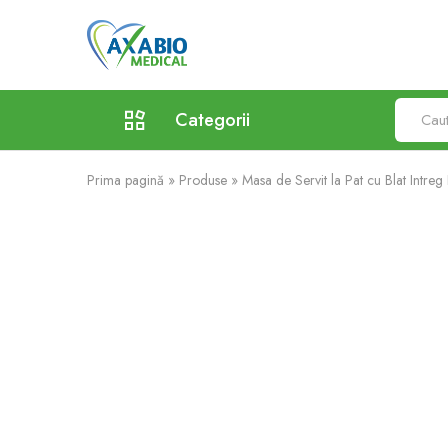
Axabio
Solutii
Medical
pentru
sanatatea
ta!
Categorii
Prima pagină
»
Produse
»
Masa de Servit la Pat cu Blat Intre
Aparatura Medicala
Orteze
Dispozitive De Mers
Echipamente Pentru Cabinet/Salon
Mobilier Cabinete Medicale
Recuperare Si Reabilitare Medicala
Consumabile Medicale