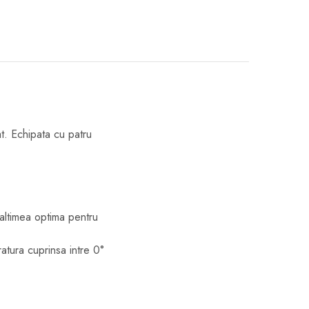
at. Echipata cu patru
 inaltimea optima pentru
atura cuprinsa intre 0°