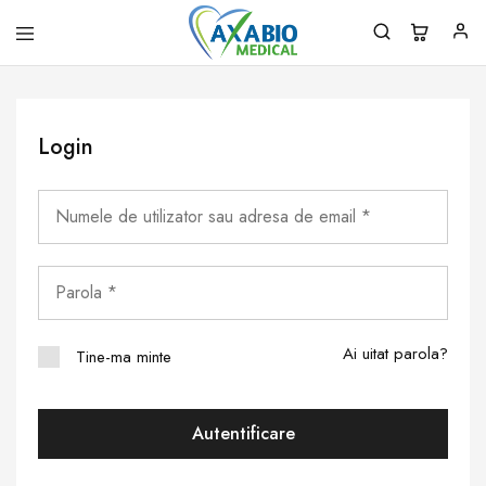
Axabio
Solutii
Medical
pentru
sanatatea
ta!
Login
Ai uitat parola?
Tine-ma minte
Autentificare