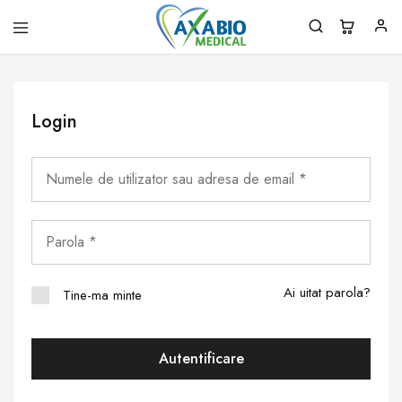
Axabio
Solutii
Medical
pentru
sanatatea
ta!
Login
Ai uitat parola?
Tine-ma minte
Autentificare