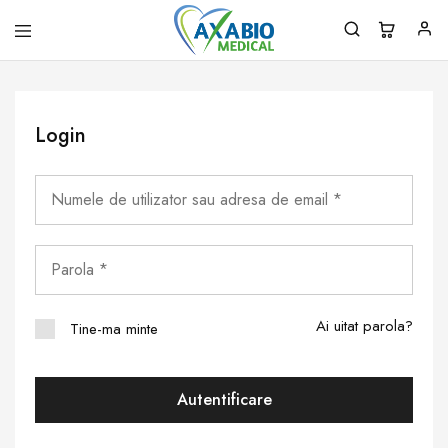
Axabio
Solutii
Medical
pentru
sanatatea
ta!
Login
Ai uitat parola?
Tine-ma minte
Autentificare