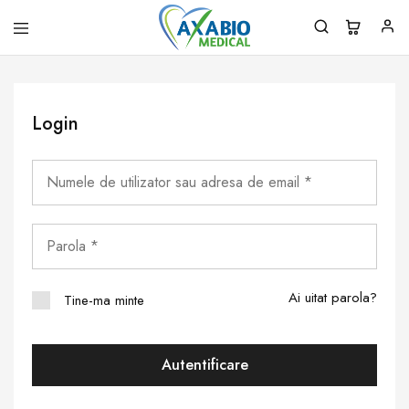
Axabio
Solutii
Medical
pentru
sanatatea
ta!
Login
Ai uitat parola?
Tine-ma minte
Autentificare