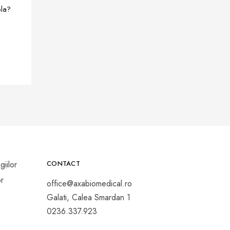
ola?
CONTACT
office@axabiomedical.ro
Galati, Calea Smardan 1
0236.337.923