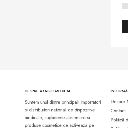
Prezervative Si Lubrifianti
Teste Rapide de Autotestare
DESPRE AXABIO MEDICAL
INFORMAT
Despre 
Suntem unul dintre principalii importatori
si distribuitori nationali de dispozitive
Contact
medicale, suplimente alimentare si
Politică 
produse cosmetice ce activeaza pe