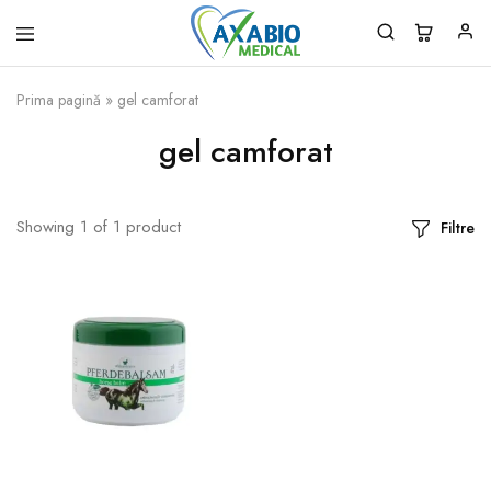
Axabio
Solutii
Medical
pentru
Prima pagină
»
gel camforat
sanatatea
ta!
gel camforat
Showing
1
of
1
product
Filtre