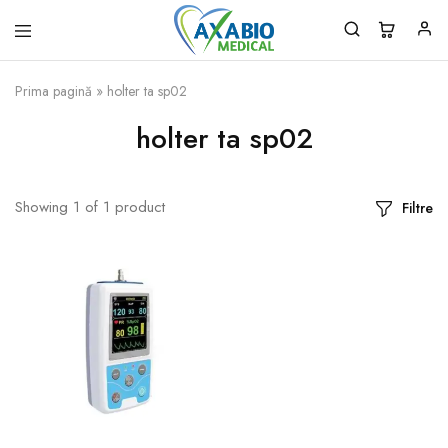
Axabio
Solutii
Medical
pentru
Prima pagină
»
holter ta sp02
sanatatea
ta!
holter ta sp02
Showing
1
of
1
product
Filtre