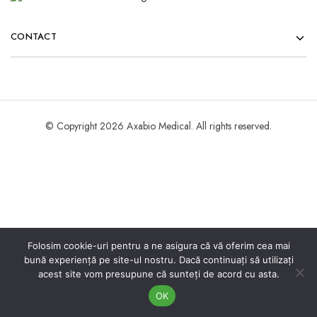
CONTACT
© Copyright 2026 Axabio Medical. All rights reserved.
Folosim cookie-uri pentru a ne asigura că vă oferim cea mai
bună experiență pe site-ul nostru. Dacă continuați să utilizați
acest site vom presupune că sunteți de acord cu asta.
OK
Acasa
Meniu
Cauta
Cont