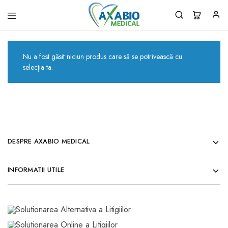
Axabio
Solutii
Medical
pentru
sanatatea
ta!
Nu a fost găsit niciun produs care să se potrivească cu
selecția ta.
DESPRE AXABIO MEDICAL
INFORMATII UTILE