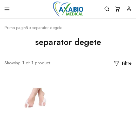
Axabio
Solutii
Medical
pentru
Prima pagină
»
separator degete
sanatatea
ta!
separator degete
Showing
1
of
1
product
Filtre