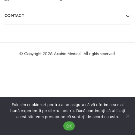
CONTACT
© Copyright 2026 Axabio Medical. All rights reserved.
Folosim cookie-uri pentru a ne asigura că vă oferim cea mai
bună experiență pe site-ul nostru. Dacă continuați să utilizați
acest site vom presupune că sunteți de acord cu asta.
OK
Acasa
Meniu
Cauta
Cont