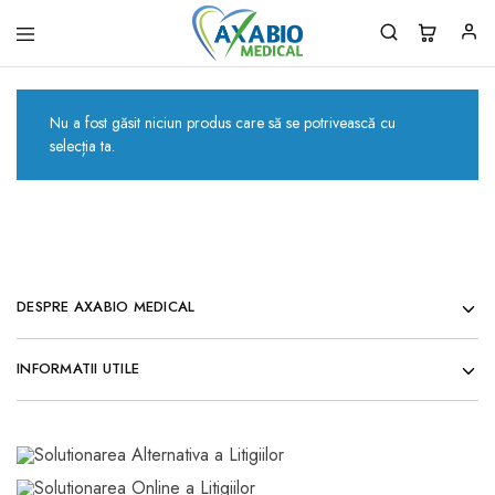
Axabio
Solutii
Medical
pentru
sanatatea
ta!
Nu a fost găsit niciun produs care să se potrivească cu
selecția ta.
DESPRE AXABIO MEDICAL
INFORMATII UTILE