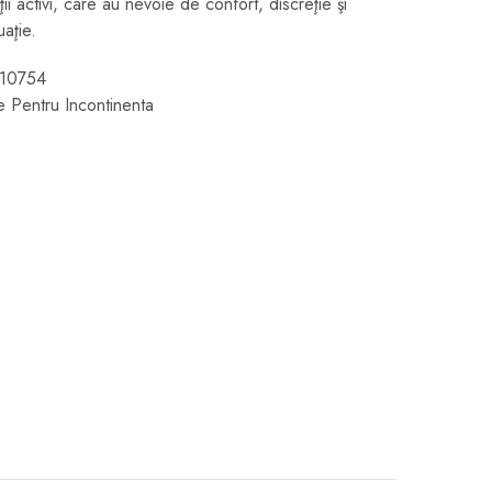
ii activi, care au nevoie de confort, discreţie şi
uaţie.
10754
 Pentru Incontinenta