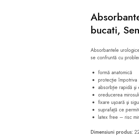
Absorbante
bucati, Sen
Absorbantele urologice 
se confruntă cu proble
formă anatomică
protecţie împotriva s
absorbţie rapidă şi
oreducerea mirosul
fixare uşoară şi sig
suprafaţă ce permite
latex free – risc mi
Dimensiuni produs:
22