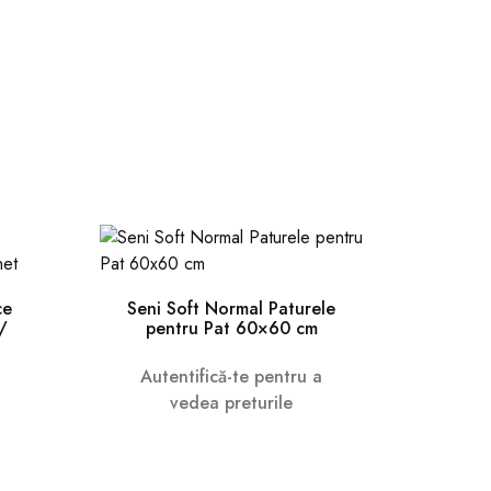
ce
Seni Soft Normal Paturele
Sen
/
pentru Pat 60×60 cm
Cura
Autentifică-te pentru a
Au
vedea preturile