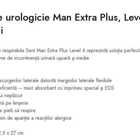
 urologicie Man Extra Plus, Lev
i
respirabile Seni Man Extra Plus Level 4 reprezintă soluţia perfect
me de incontinenţă urinară uşoară şi medie.
curgerilor laterale datorită marginilor laterale flexibile
 eficientă – miez absorbant cu imprimeu special şi EDS
ui neplăcut
ură pe lenjerie
 pielii să respire
nim de apariţie a reacţiilor alergice
,5 x 27 cm