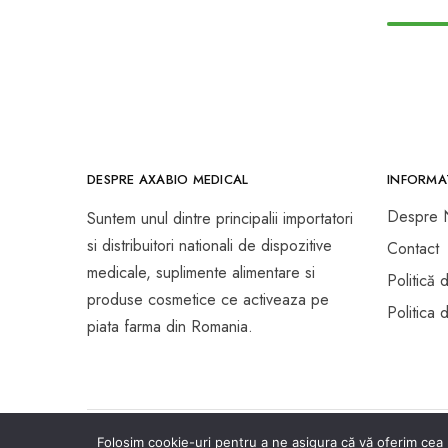
DESPRE AXABIO MEDICAL
INFORMAT
Despre 
Suntem unul dintre principalii importatori
si distribuitori nationali de dispozitive
Contact
medicale, suplimente alimentare si
Politică 
produse cosmetice ce activeaza pe
Politica
piata farma din Romania.
© Copyright 2026 Axabio Medical. All rights reserved.
Folosim cookie-uri pentru a ne asigura că vă oferim cea 