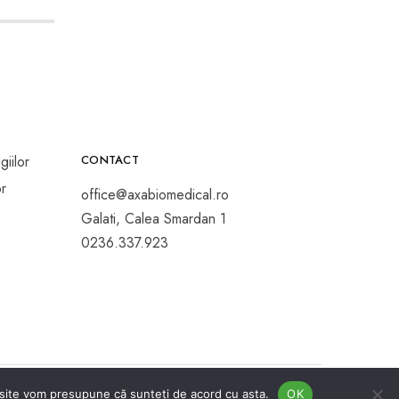
CONTACT
office@axabiomedical.ro
Galati, Calea Smardan 1
0236.337.923
t site vom presupune că sunteți de acord cu asta.
OK