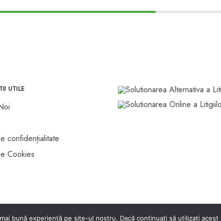
II UTILE
Noi
de confidențialitate
 de Cookies
mai bună experiență pe site-ul nostru. Dacă continuați să utilizați aces