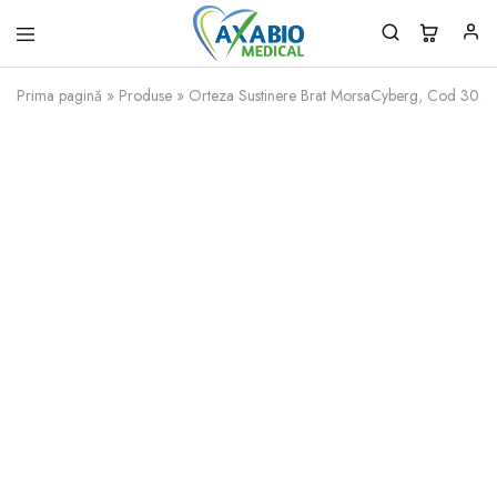
Axabio
Solutii
Medical
pentru
Prima pagină
»
Produse
»
Orteza Sustinere Brat MorsaCyberg, Cod 30.3
sanatatea
ta!