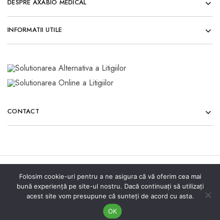
DESPRE AXABIO MEDICAL
INFORMATII UTILE
CONTACT
© Copyright 2026 Axabio Medical. All rights reserved.
Folosim cookie-uri pentru a ne asigura că vă oferim cea mai
bună experiență pe site-ul nostru. Dacă continuați să utilizați
acest site vom presupune că sunteți de acord cu asta.
OK
Acasa
Meniu
Cauta
Cont