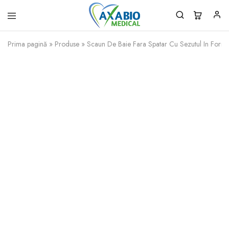
Axabio
Solutii
Medical
pentru
Prima pagină
»
Produse
»
Scaun De Baie Fara Spatar Cu Sezutul In For
sanatatea
ta!