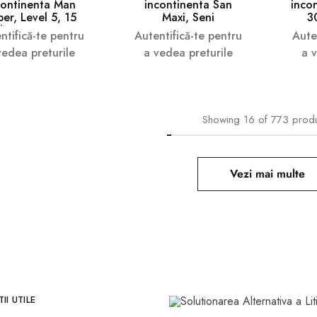
continenta Man
incontinenta San
inco
er, Level 5, 15
Maxi, Seni
3
bucati, Seni
ntifică-te pentru
Autentifică-te pentru
Aute
vedea preturile
a vedea preturile
a 
Showing
16
of
773
prod
Vezi mai multe
II UTILE