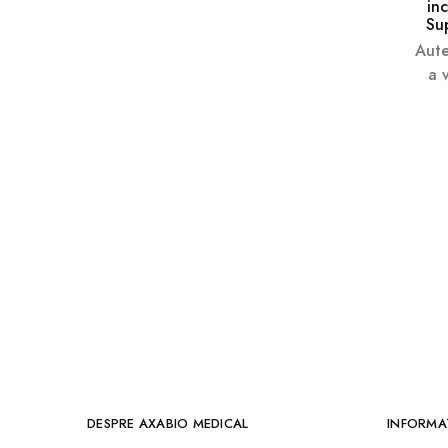
in
Dr. Happy
Sup
Aute
Durex
a 
GERMANMED
Goldsite
Halls
Hartmann
Help
Herbamedicus
Huian
Johnsons & Johnsons
Listerine
Maxim
DESPRE AXABIO MEDICAL
INFORMAT