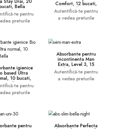
ra Stay Drai, 20
Comfort, 12 bucati,
bucati, Bella
Bella
Autentifică-te pentru
ntifică-te pentru
a vedea preturile
vedea preturile
Absorbante pentru
incontinenta Man
Extra, Level 3, 15
rbante igienice
bucati, Seni
Autentifică-te pentru
io based Ultra
mal, 10 bucati,
a vedea preturile
Bella
ntifică-te pentru
vedea preturile
orbante pentru
Absorbante Perfecta