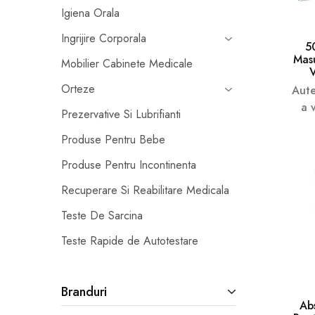
Igiena Orala
Prezervative Si Lubrifianti
Ingrijire Corporala
5
Teste Rapide de Autotestare
Mas
Mobilier Cabinete Medicale
Orteze
Aute
a 
Prezervative Si Lubrifianti
Produse Pentru Bebe
Produse Pentru Incontinenta
Recuperare Si Reabilitare Medicala
Teste De Sarcina
Teste Rapide de Autotestare
Branduri
Ab