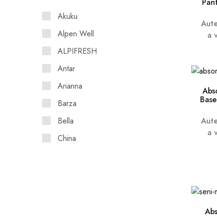
Pant
Akuku
Aute
Alpen Well
a 
ALPIFRESH
Antar
Arianna
Abs
Base
Barza
Aute
Bella
a 
China
Contec
Corega
Diverse
Dr. Frei Pro
Abs