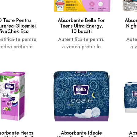
0 Teste Pentru
Absorbante Bella For
Abso
urarea Glicemiei
Teens Ultra Energy,
Night
VivaChek Eco
10 bucati
ntifică-te pentru
Autentifică-te pentru
Aute
vedea preturile
a vedea preturile
a 
sorbante Herbs
Absorbante Ideale
Abs