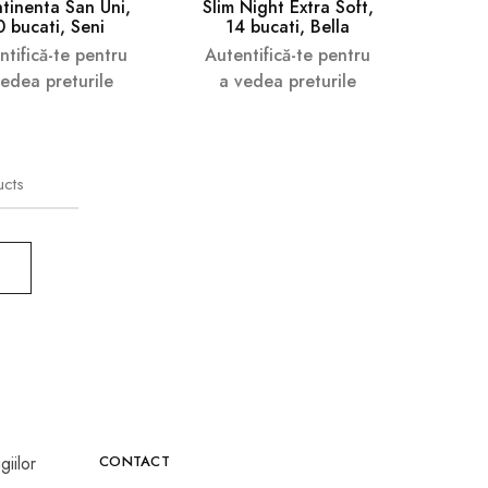
ntinenta San Uni,
Slim Night Extra Soft,
0 bucati, Seni
14 bucati, Bella
ntifică-te pentru
Autentifică-te pentru
vedea preturile
a vedea preturile
ucts
CONTACT