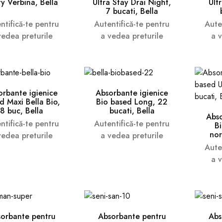
y Verbina, Bella
Ultra Stay Drai Night,
Ult
7 bucati, Bella
ntifică-te pentru
Autentifică-te pentru
Aute
vedea preturile
a vedea preturile
a 
orbante igienice
Absorbante igienice
d Maxi Bella Bio,
Bio based Long, 22
8 buc, Bella
bucati, Bella
Abso
ntifică-te pentru
Autentifică-te pentru
B
nor
vedea preturile
a vedea preturile
Aute
a 
orbante pentru
Absorbante pentru
Abs