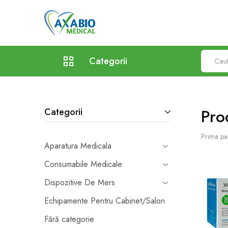
Axabio
Solutii
Medical
pentru
sanatatea
ta!
Categorii
Aparatura Medicala
Pro
Categorii
Orteze
Dispozitive De Mers
Prima pa
Aparatura Medicala
Echipamente Pentru Cabinet/Salon
Consumabile Medicale
Mobilier Cabinete Medicale
Dispozitive De Mers
Recuperare Si Reabilitare Medicala
Echipamente Pentru Cabinet/Salon
Fără categorie
Consumabile Medicale